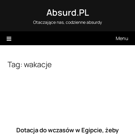
Skip
Absurd.PL
to
content
Otaczające nas, codzienne absurdy
Menu
Tag:
wakacje
Dotacja do wczasów w Egipcie, żeby