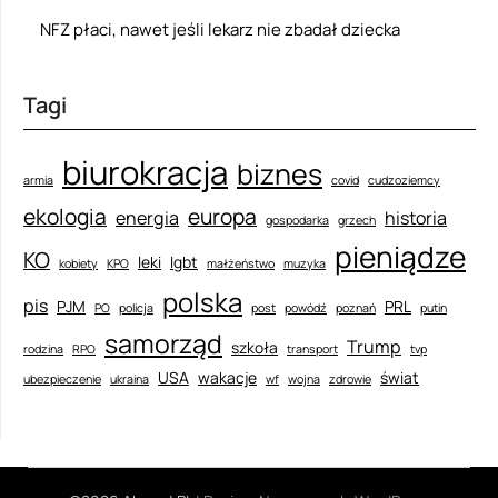
NFZ płaci, nawet jeśli lekarz nie zbadał dziecka
Tagi
biurokracja
biznes
armia
covid
cudzoziemcy
ekologia
europa
energia
historia
gospodarka
grzech
pieniądze
KO
leki
lgbt
kobiety
KPO
małżeństwo
muzyka
polska
pis
PJM
PRL
PO
policja
post
powódź
poznań
putin
samorząd
Trump
szkoła
rodzina
RPO
transport
tvp
USA
wakacje
świat
ubezpieczenie
ukraina
wf
wojna
zdrowie