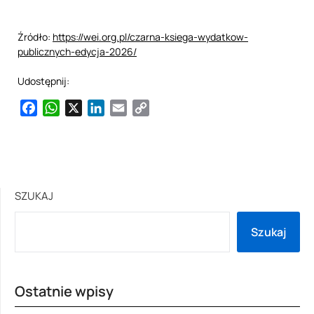
Źródło:
https://wei.org.pl/czarna-ksiega-wydatkow-
publicznych-edycja-2026/
Udostępnij:
Facebook
WhatsApp
X
LinkedIn
Email
Copy
Link
SZUKAJ
Szukaj
Ostatnie wpisy