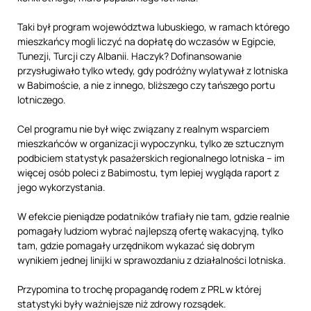
Taki był program województwa lubuskiego, w ramach którego
mieszkańcy mogli liczyć na dopłatę do wczasów w Egipcie,
Tunezji, Turcji czy Albanii. Haczyk? Dofinansowanie
przysługiwało tylko wtedy, gdy podróżny wylatywał z lotniska
w Babimoście, a nie z innego, bliższego czy tańszego portu
lotniczego.
Cel programu nie był więc związany z realnym wsparciem
mieszkańców w organizacji wypoczynku, tylko ze sztucznym
podbiciem statystyk pasażerskich regionalnego lotniska – im
więcej osób poleci z Babimostu, tym lepiej wygląda raport z
jego wykorzystania.
W efekcie pieniądze podatników trafiały nie tam, gdzie realnie
pomagały ludziom wybrać najlepszą ofertę wakacyjną, tylko
tam, gdzie pomagały urzędnikom wykazać się dobrym
wynikiem jednej linijki w sprawozdaniu z działalności lotniska.
Przypomina to trochę propagandę rodem z PRL w której
statystyki były ważniejsze niż zdrowy rozsądek.