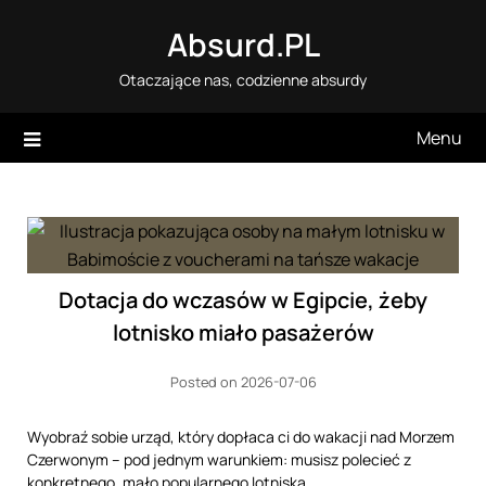
Skip
Absurd.PL
to
content
Otaczające nas, codzienne absurdy
Menu
Dotacja do wczasów w Egipcie, żeby
lotnisko miało pasażerów
Posted on 2026-07-06
Wyobraź sobie urząd, który dopłaca ci do wakacji nad Morzem
Czerwonym – pod jednym warunkiem: musisz polecieć z
konkretnego, mało popularnego lotniska.