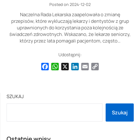
Posted on 2024-12-02
Naczelna Rada Lekarska zaapelowała o zmianę
przepisów, które wykluczają lekarzy i dentystów z grup
uprawnionych do korzystania poza kolejnością ze
świadczeń zdrowotnych. Wskazano, że lekarze seniorzy,
którzy przez lata pomagali pacjentom, często…
Udostępnij:
Facebook
WhatsApp
X
LinkedIn
Email
Copy
Link
SZUKAJ
Szukaj
Ostatnie wpisy