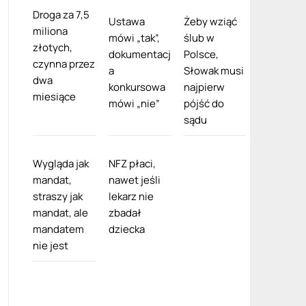
Droga za 7,5
Ustawa
Żeby wziąć
miliona
mówi „tak”,
ślub w
złotych,
dokumentacj
Polsce,
czynna przez
a
Słowak musi
dwa
konkursowa
najpierw
miesiące
mówi „nie”
pójść do
sądu
Wygląda jak
NFZ płaci,
mandat,
nawet jeśli
straszy jak
lekarz nie
mandat, ale
zbadał
mandatem
dziecka
nie jest