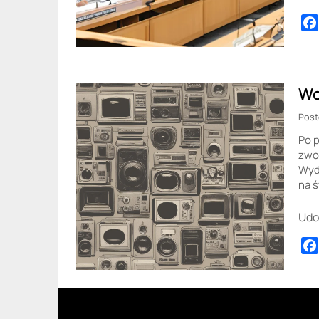
Wo
Post
Po p
zwol
Wyd
na ś
Udo