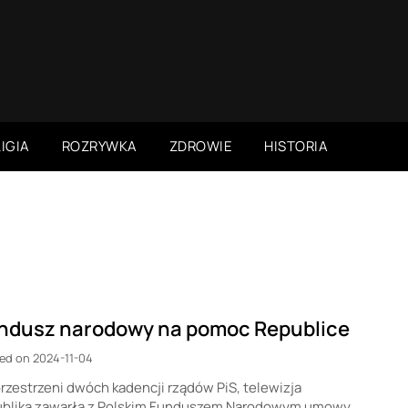
IGIA
ROZRYWKA
ZDROWIE
HISTORIA
ndusz narodowy na pomoc Republice
ed on 2024-11-04
rzestrzeni dwóch kadencji rządów PiS, telewizja
ublika zawarła z Polskim Funduszem Narodowym umowy