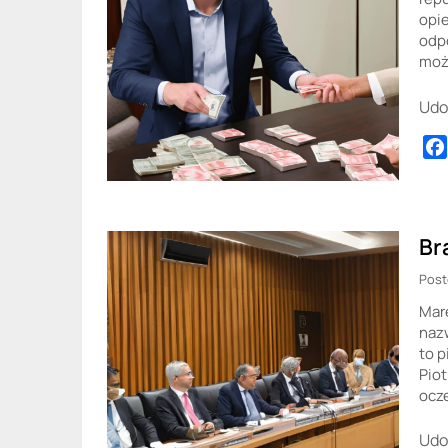
opi
odp
moż
Udo
Br
Post
Mare
nazw
to p
Piot
ocz
Udo