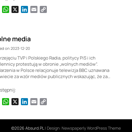
Facebook
WhatsApp
X
LinkedIn
Email
Copy
Link
lne media
ed on 2023-12-20
rzejęciu TVP i Polskiego Radia, politycy PiS i ich
ennicy protestują w obronie „wolnych mediów”.
arzenia w Polsce relacjonuje telewizja BBC uznawana
wiecie za wzór mediów publicznych wskazując, że za…
stępnij:
Facebook
WhatsApp
X
LinkedIn
Email
Copy
Link
©2026 Absurd.PL
| Design:
Newspaperly WordPress Theme