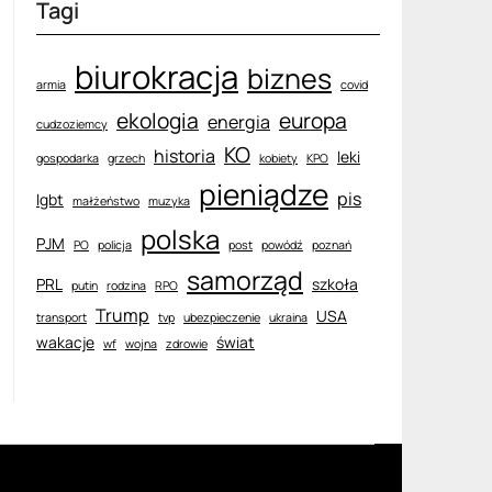
Tagi
biurokracja
biznes
armia
covid
ekologia
europa
energia
cudzoziemcy
KO
historia
leki
gospodarka
grzech
kobiety
KPO
pieniądze
pis
lgbt
małżeństwo
muzyka
polska
PJM
PO
policja
post
powódź
poznań
samorząd
PRL
szkoła
putin
rodzina
RPO
Trump
USA
transport
tvp
ubezpieczenie
ukraina
wakacje
świat
wf
wojna
zdrowie