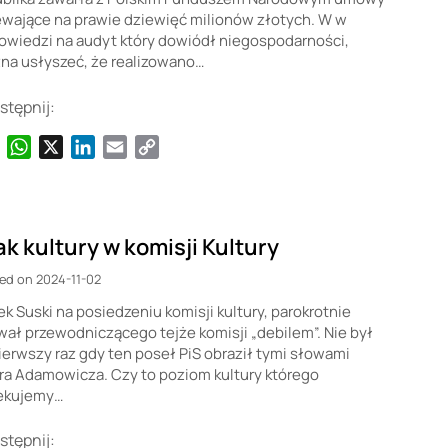
ewające na prawie dziewięć milionów złotych. W w
owiedzi na audyt który dowiódł niegospodarności,
na usłyszeć, że realizowano…
stępnij:
Facebook
WhatsApp
X
LinkedIn
Email
Copy
Link
ak kultury w komisji Kultury
ed on 2024-11-02
k Suski na posiedzeniu komisji kultury, parokrotnie
ał przewodniczącego tejże komisji „debilem”. Nie był
ierwszy raz gdy ten poseł PiS obraził tymi słowami
ra Adamowicza. Czy to poziom kultury którego
ekujemy…
stępnij: