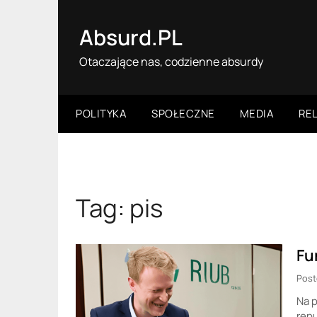
Skip
to
Absurd.PL
content
Otaczające nas, codzienne absurdy
POLITYKA
SPOŁECZNE
MEDIA
REL
Tag:
pis
Fu
Post
Na p
rep