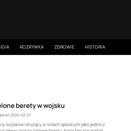
IGIA
ROZRYWKA
ZDROWIE
HISTORIA
elone berety w wojsku
ed on 2024-02-07
cy wojskowi służący w siłach lądowych jako jedno z
yć głowy noszą zielone berety. Kolor ten nie został