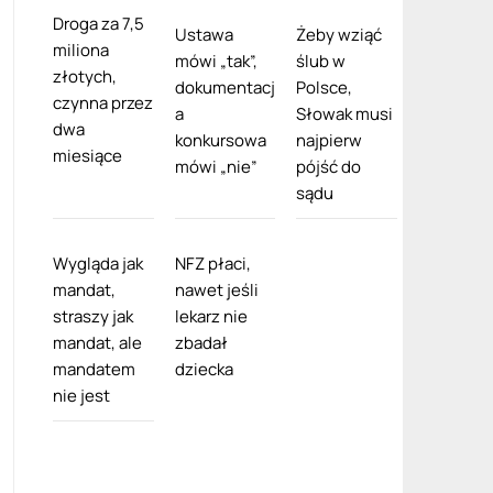
Droga za 7,5
Ustawa
Żeby wziąć
miliona
mówi „tak”,
ślub w
złotych,
dokumentacj
Polsce,
czynna przez
a
Słowak musi
dwa
konkursowa
najpierw
miesiące
mówi „nie”
pójść do
sądu
Wygląda jak
NFZ płaci,
mandat,
nawet jeśli
straszy jak
lekarz nie
mandat, ale
zbadał
mandatem
dziecka
nie jest