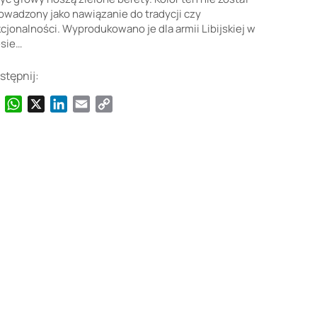
wadzony jako nawiązanie do tradycji czy
cjonalności. Wyprodukowano je dla armii Libijskiej w
esie…
stępnij:
Facebook
WhatsApp
X
LinkedIn
Email
Copy
Link