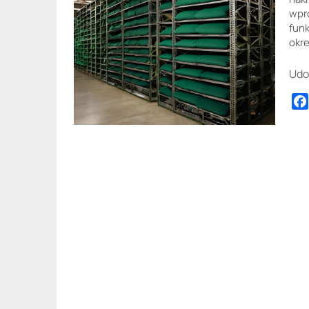
wpro
funk
okr
Udo