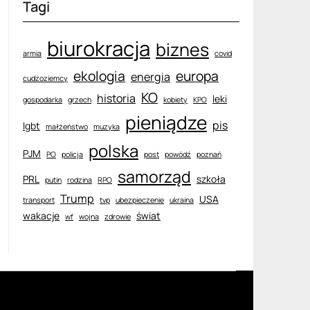
Tagi
biurokracja
biznes
armia
covid
ekologia
europa
energia
cudzoziemcy
KO
historia
leki
gospodarka
grzech
kobiety
KPO
pieniądze
pis
lgbt
małżeństwo
muzyka
polska
PJM
PO
policja
post
powódź
poznań
samorząd
PRL
szkoła
putin
rodzina
RPO
Trump
USA
transport
tvp
ubezpieczenie
ukraina
wakacje
świat
wf
wojna
zdrowie