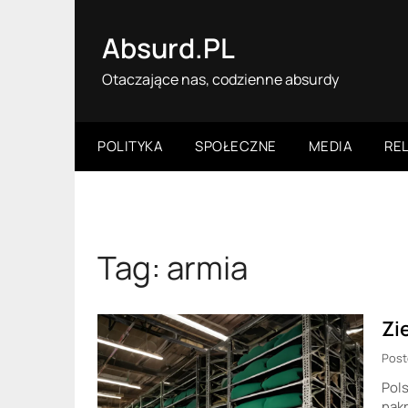
Skip
to
Absurd.PL
content
Otaczające nas, codzienne absurdy
POLITYKA
SPOŁECZNE
MEDIA
REL
Tag:
armia
Zi
Post
Pols
nakr