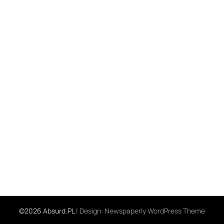
©2026 Absurd.PL
| Design:
Newspaperly WordPress Theme