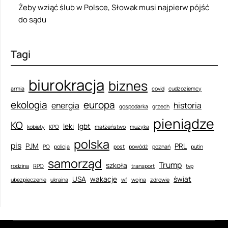
Żeby wziąć ślub w Polsce, Słowak musi najpierw pójść
do sądu
Tagi
biurokracja
biznes
armia
covid
cudzoziemcy
ekologia
europa
energia
historia
gospodarka
grzech
pieniądze
KO
leki
lgbt
kobiety
KPO
małżeństwo
muzyka
polska
pis
PJM
PRL
PO
policja
post
powódź
poznań
putin
samorząd
Trump
szkoła
rodzina
RPO
transport
tvp
USA
wakacje
świat
ubezpieczenie
ukraina
wf
wojna
zdrowie