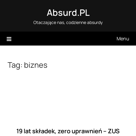
Skip
Absurd.PL
to
content
Otaczające nas, codzienne absurdy
Menu
Tag:
biznes
19 lat składek, zero uprawnień – ZUS