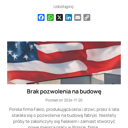
Udostępnij:
Facebook
WhatsApp
X
LinkedIn
Email
Copy
Link
Brak pozwolenia na budowę
Posted on 2024-11-20
Polska firma Fakro, produkująca okna i drzwi, przez 4 lata
starała się o pozwolenie na budowę fabryki. Niestety
próby te zakończyły się fiaskiem i zamiast stworzyć
nowe miejsca pracy w Polsce, firma…