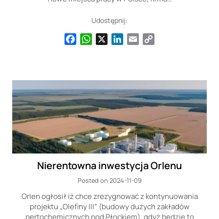
Udostępnij:
Facebook
WhatsApp
X
LinkedIn
Email
Copy
Link
Nierentowna inwestycja Orlenu
Posted on 2024-11-09
Orlen ogłosił iż chce zrezygnować z kontynuowania
projektu „Olefiny III” (budowy dużych zakładów
pertochemicznych pod Płockiem), gdyż będzie to