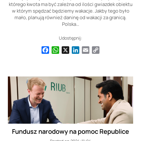
którego kwota ma być zależna od ilości gwiazdek obiektu
w którym spędzać będziemy wakacje. Jakby tego było
mało, planują również daninę od wakacji za granicą.
Polska…
Udostępnij:
Facebook
WhatsApp
X
LinkedIn
Email
Copy
Link
Fundusz narodowy na pomoc Republice
Posted on 2024-11-04