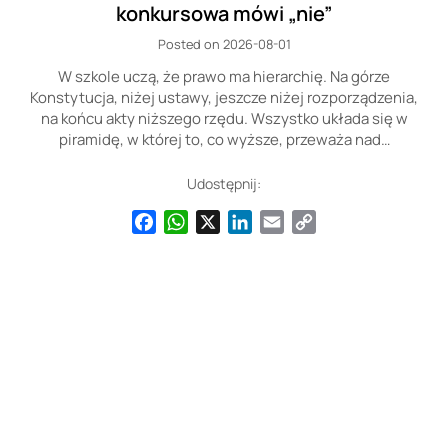
konkursowa mówi „nie”
Posted on 2026-08-01
W szkole uczą, że prawo ma hierarchię. Na górze
Konstytucja, niżej ustawy, jeszcze niżej rozporządzenia,
na końcu akty niższego rzędu. Wszystko układa się w
piramidę, w której to, co wyższe, przeważa nad…
Udostępnij:
Facebook
WhatsApp
X
LinkedIn
Email
Copy
Link