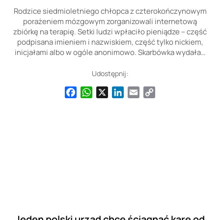
Rodzice siedmioletniego chłopca z czterokończynowym
porażeniem mózgowym zorganizowali internetową
zbiórkę na terapię. Setki ludzi wpłaciło pieniądze – część
podpisana imieniem i nazwiskiem, część tylko nickiem,
inicjałami albo w ogóle anonimowo. Skarbówka wydała…
Udostępnij:
Facebook
WhatsApp
X
LinkedIn
Email
Copy
Link
Jeden polski urząd chce ściągnąć karę od