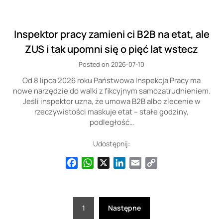
Inspektor pracy zamieni ci B2B na etat, ale
ZUS i tak upomni się o pięć lat wstecz
Posted on 2026-07-10
Od 8 lipca 2026 roku Państwowa Inspekcja Pracy ma
nowe narzędzie do walki z fikcyjnym samozatrudnieniem.
Jeśli inspektor uzna, że umowa B2B albo zlecenie w
rzeczywistości maskuje etat – stałe godziny,
podległość…
Udostępnij:
Facebook
WhatsApp
X
LinkedIn
Email
Copy
Link
Stronicowanie
1
Następne
wpisów