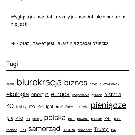
Wygląda jak mandat, straszy jak mandat, ale mandatem
nie jest
NFZ płaci, nawet jeśli lekarz nie zbadał dziecka
Tagi
biurokracja
biznes
armia
covid
cudzoziemcy
ekologia
europa
energia
historia
gospodarka
grzech
pieniądze
KO
leki
lgbt
kobiety
KPO
małżeństwo
muzyka
polska
pis
PJM
PRL
PO
policja
post
powódź
poznań
putin
samorząd
Trump
szkoła
rodzina
RPO
transport
tvp