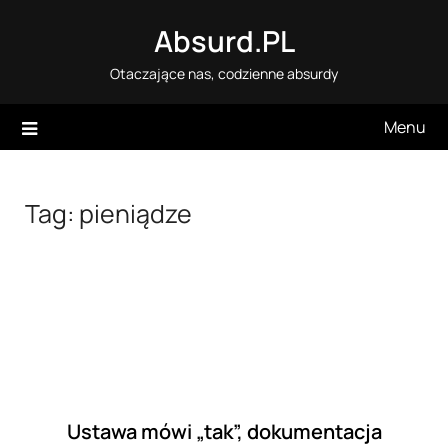
Skip
Absurd.PL
to
content
Otaczające nas, codzienne absurdy
Menu
Tag:
pieniądze
Ustawa mówi „tak”, dokumentacja