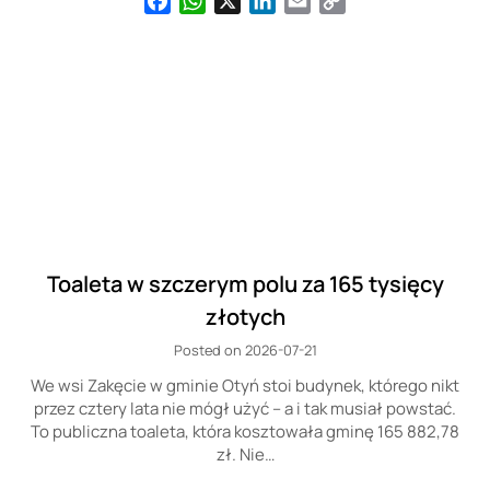
Facebook
WhatsApp
X
LinkedIn
Email
Copy
Link
Toaleta w szczerym polu za 165 tysięcy
złotych
Posted on 2026-07-21
We wsi Zakęcie w gminie Otyń stoi budynek, którego nikt
przez cztery lata nie mógł użyć – a i tak musiał powstać.
To publiczna toaleta, która kosztowała gminę 165 882,78
zł. Nie…