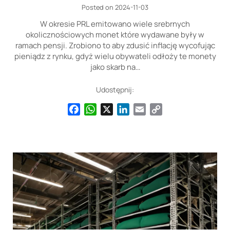
Posted on 2024-11-03
W okresie PRL emitowano wiele srebrnych
okolicznościowych monet które wydawane były w
ramach pensji. Zrobiono to aby zdusić inflację wycofując
pieniądz z rynku, gdyż wielu obywateli odłoży te monety
jako skarb na…
Udostępnij:
Facebook
WhatsApp
X
LinkedIn
Email
Copy
Link