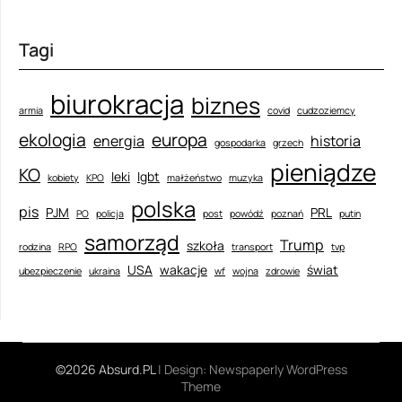
Tagi
biurokracja
biznes
armia
covid
cudzoziemcy
ekologia
europa
energia
historia
gospodarka
grzech
pieniądze
KO
leki
lgbt
kobiety
KPO
małżeństwo
muzyka
polska
pis
PJM
PRL
PO
policja
post
powódź
poznań
putin
samorząd
Trump
szkoła
rodzina
RPO
transport
tvp
USA
wakacje
świat
ubezpieczenie
ukraina
wf
wojna
zdrowie
©2026 Absurd.PL
| Design:
Newspaperly WordPress
Theme