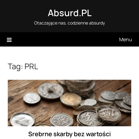
Skip
Absurd.PL
to
content
Otaczające nas, codzienne absurdy
Menu
Tag:
PRL
Srebrne skarby bez wartości