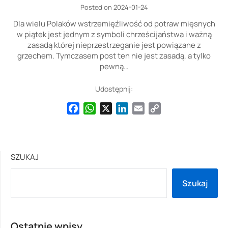
Posted on 2024-01-24
Dla wielu Polaków wstrzemięźliwość od potraw mięsnych
w piątek jest jednym z symboli chrześcijaństwa i ważną
zasadą której nieprzestrzeganie jest powiązane z
grzechem. Tymczasem post ten nie jest zasadą, a tylko
pewną…
Udostępnij:
Facebook
WhatsApp
X
LinkedIn
Email
Copy
Link
SZUKAJ
Szukaj
Ostatnie wpisy