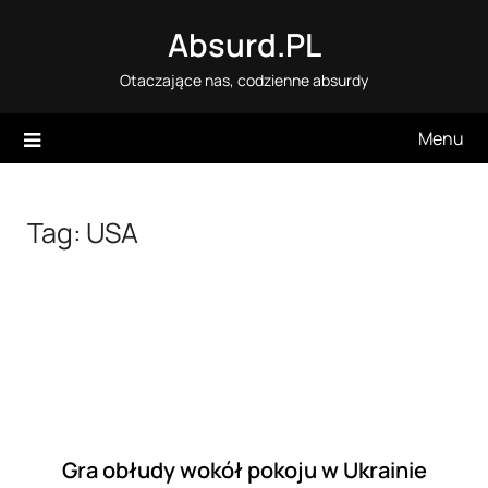
Skip
Absurd.PL
to
content
Otaczające nas, codzienne absurdy
Menu
Tag:
USA
Gra obłudy wokół pokoju w Ukrainie