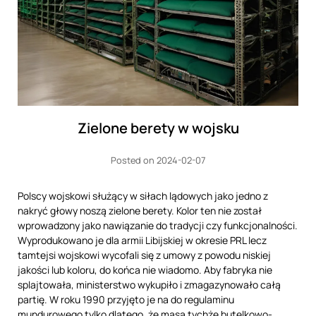
Zielone berety w wojsku
Posted on 2024-02-07
Polscy wojskowi służący w siłach lądowych jako jedno z
nakryć głowy noszą zielone berety. Kolor ten nie został
wprowadzony jako nawiązanie do tradycji czy funkcjonalności.
Wyprodukowano je dla armii Libijskiej w okresie PRL lecz
tamtejsi wojskowi wycofali się z umowy z powodu niskiej
jakości lub koloru, do końca nie wiadomo. Aby fabryka nie
splajtowała, ministerstwo wykupiło i zmagazynowało całą
partię. W roku 1990 przyjęto je na do regulaminu
mundurowego tylko dlatego, że masa tychże butelkowo-