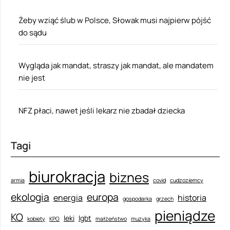
Żeby wziąć ślub w Polsce, Słowak musi najpierw pójść
do sądu
Wygląda jak mandat, straszy jak mandat, ale mandatem
nie jest
NFZ płaci, nawet jeśli lekarz nie zbadał dziecka
Tagi
biurokracja
biznes
armia
covid
cudzoziemcy
ekologia
europa
energia
historia
gospodarka
grzech
pieniądze
KO
leki
lgbt
kobiety
KPO
małżeństwo
muzyka