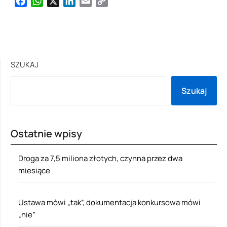
Facebook
WhatsApp
X
LinkedIn
Email
Copy
Link
SZUKAJ
Szukaj
Ostatnie wpisy
Droga za 7,5 miliona złotych, czynna przez dwa
miesiące
Ustawa mówi „tak”, dokumentacja konkursowa mówi
„nie”