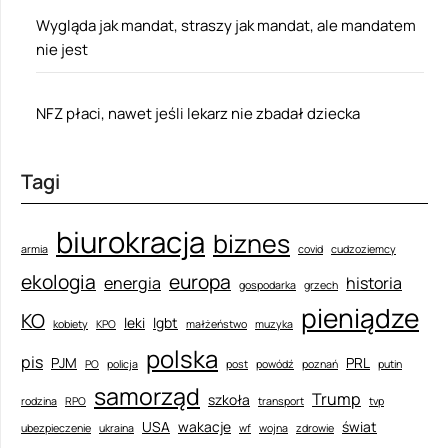
Wygląda jak mandat, straszy jak mandat, ale mandatem
nie jest
NFZ płaci, nawet jeśli lekarz nie zbadał dziecka
Tagi
biurokracja
biznes
armia
covid
cudzoziemcy
ekologia
europa
energia
historia
gospodarka
grzech
pieniądze
KO
leki
lgbt
kobiety
KPO
małżeństwo
muzyka
polska
pis
PJM
PRL
PO
policja
post
powódź
poznań
putin
samorząd
Trump
szkoła
rodzina
RPO
transport
tvp
USA
wakacje
świat
ubezpieczenie
ukraina
wf
wojna
zdrowie