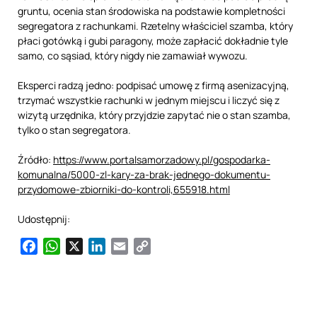
gruntu, ocenia stan środowiska na podstawie kompletności
segregatora z rachunkami. Rzetelny właściciel szamba, który
płaci gotówką i gubi paragony, może zapłacić dokładnie tyle
samo, co sąsiad, który nigdy nie zamawiał wywozu.
Eksperci radzą jedno: podpisać umowę z firmą asenizacyjną,
trzymać wszystkie rachunki w jednym miejscu i liczyć się z
wizytą urzędnika, który przyjdzie zapytać nie o stan szamba,
tylko o stan segregatora.
Źródło:
https://www.portalsamorzadowy.pl/gospodarka-
komunalna/5000-zl-kary-za-brak-jednego-dokumentu-
przydomowe-zbiorniki-do-kontroli,655918.html
Udostępnij:
Facebook
WhatsApp
X
LinkedIn
Email
Copy
Link