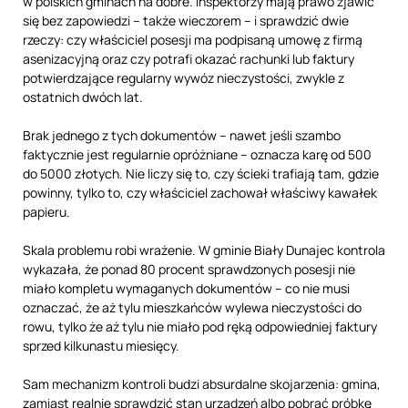
w polskich gminach na dobre. Inspektorzy mają prawo zjawić
się bez zapowiedzi – także wieczorem – i sprawdzić dwie
rzeczy: czy właściciel posesji ma podpisaną umowę z firmą
asenizacyjną oraz czy potrafi okazać rachunki lub faktury
potwierdzające regularny wywóz nieczystości, zwykle z
ostatnich dwóch lat.
Brak jednego z tych dokumentów – nawet jeśli szambo
faktycznie jest regularnie opróżniane – oznacza karę od 500
do 5000 złotych. Nie liczy się to, czy ścieki trafiają tam, gdzie
powinny, tylko to, czy właściciel zachował właściwy kawałek
papieru.
Skala problemu robi wrażenie. W gminie Biały Dunajec kontrola
wykazała, że ponad 80 procent sprawdzonych posesji nie
miało kompletu wymaganych dokumentów – co nie musi
oznaczać, że aż tylu mieszkańców wylewa nieczystości do
rowu, tylko że aż tylu nie miało pod ręką odpowiedniej faktury
sprzed kilkunastu miesięcy.
Sam mechanizm kontroli budzi absurdalne skojarzenia: gmina,
zamiast realnie sprawdzić stan urządzeń albo pobrać próbkę