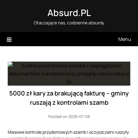
Skip
Absurd.PL
to
content
Otaczające nas, codzienne absurdy
Menu
5000 zł kary za brakującą fakturę – gminy
ruszają z kontrolami szamb
Posted on 2026-07-08
Masowe kontrole przydomowych szamb i oczyszczalni ruszyły